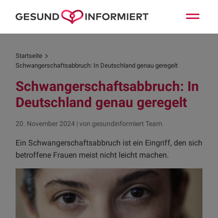
Startseite
Schwangerschaftsabbruch: In Deutschland genau geregelt
Schwangerschaftsabbruch: In
Deutschland genau geregelt
20. November 2024
|
von gesundinformiert Team
Ein Schwangerschaftsabbruch ist ein Eingriff, den sich
betroffene Frauen meist nicht leicht machen.