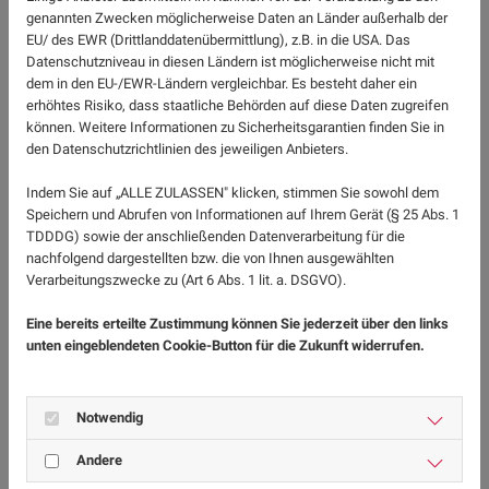
genannten Zwecken möglicherweise Daten an Länder außerhalb der
EU/ des EWR (Drittlanddatenübermittlung), z.B. in die USA. Das
Datenschutzniveau in diesen Ländern ist möglicherweise nicht mit
Beratung ist eine Pflicht, kann aber
dem in den EU-/EWR-Ländern vergleichbar. Es besteht daher ein
auch als Unterstützung dienen
erhöhtes Risiko, dass staatliche Behörden auf diese Daten zugreifen
können. Weitere Informationen zu Sicherheitsgarantien finden Sie in
Besondere Gründe für den Schwangerschaftsabbruch
den Datenschutzrichtlinien des jeweiligen Anbieters.
muss eine Frau dabei nicht vorbringen. Die Beratung
ist für die Frauen in der Schwangerschaft, die einen
Indem Sie auf „ALLE ZULASSEN" klicken, stimmen Sie sowohl dem
Speichern und Abrufen von Informationen auf Ihrem Gerät (§ 25 Abs. 1
Schwangerschaftsabbruch in Erwägung ziehen, nicht
TDDDG) sowie der anschließenden Datenverarbeitung für die
nur eine Pflicht, sondern auch ein Angebot zur
nachfolgend dargestellten bzw. die von Ihnen ausgewählten
Unterstützung. Allgemein soll die Beratung für
Verarbeitungszwecke zu (Art 6 Abs. 1 lit. a. DSGVO).
Schwangere ergebnisoffen und wertfrei durchgeführt
Eine bereits erteilte Zustimmung können Sie jederzeit über den links
werden und die Frauen nicht bevormunden. Während
unten eingeblendeten Cookie-Button für die Zukunft widerrufen.
der Beratung werden emotionale und soziale Konflikte
besprochen. Frauen erhalten auf Wunsch eine
Beratung über soziale und finanzielle Hilfen.
Notwendig
Methoden für einen
Andere