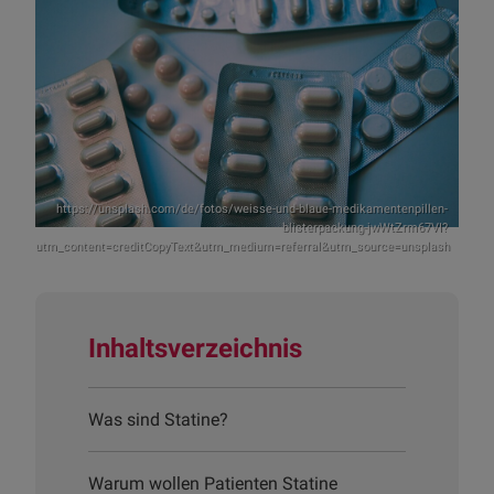
https://unsplash.com/de/fotos/weisse-und-blaue-medikamentenpillen-
blisterpackung-jwWtZrm67VI?
utm_content=creditCopyText&utm_medium=referral&utm_source=unsplash
Inhaltsverzeichnis
Was sind Statine?
Warum wollen Patienten Statine