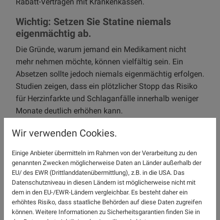
Rabatt-Verträgen mit Krankenkassen.
Wichtig: Setzen Sie Statine niemals
eigenmächtig ab.
Die Gründe, warum jemand ein Medikament nicht
mehr nehmen möchte, können vielfältig sein. Ein
Absetzen sollte jedoch niemals eigenmächtig erfolgen.
Studien zeigen, dass ein plötzlicher Stopp das Risiko
für Herzinfarkte und Schlaganfälle innerhalb weniger
Monate deutlich erhöhen kann.
Was passiert im Körper, wenn wir
Wir verwenden Cookies.
Statine absetzen?
Einige Anbieter übermitteln im Rahmen von der Verarbeitung zu den
Kurzfristige Folgen (Wochen bis Monate)
genannten Zwecken möglicherweise Daten an Länder außerhalb der
EU/ des EWR (Drittlanddatenübermittlung), z.B. in die USA. Das
LDL-Cholesterin steigt an (oft auf den
Datenschutzniveau in diesen Ländern ist möglicherweise nicht mit
Ausgangswert vor der Therapie)
dem in den EU-/EWR-Ländern vergleichbar. Es besteht daher ein
Entzündungsmarker (z. B. CRP) können sich
erhöhtes Risiko, dass staatliche Behörden auf diese Daten zugreifen
können. Weitere Informationen zu Sicherheitsgarantien finden Sie in
verschlechtern