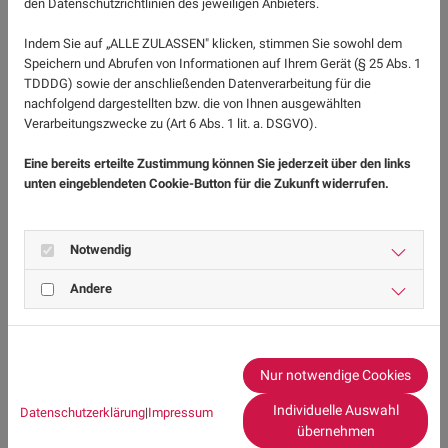
den Datenschutzrichtlinien des jeweiligen Anbieters.
Gefäßfunktion kann sich verschlechtern
Indem Sie auf „ALLE ZULASSEN" klicken, stimmen Sie sowohl dem
Langfristige Risiken
Speichern und Abrufen von Informationen auf Ihrem Gerät (§ 25 Abs. 1
TDDDG) sowie der anschließenden Datenverarbeitung für die
Erhöhtes Risiko für Herz-Kreislauf-Ereignisse (bis zu
nachfolgend dargestellten bzw. die von Ihnen ausgewählten
30 % höheres Risiko bei abruptem Absetzen,
Studie:
Verarbeitungszwecke zu (Art 6 Abs. 1 lit. a. DSGVO).
European Heart Journal, 2022
)
Fortschreiten der Arteriosklerose (Gefäßverkalkung)
Eine bereits erteilte Zustimmung können Sie jederzeit über den links
unten eingeblendeten Cookie-Button für die Zukunft widerrufen.
Ausnahme: Bei manchen Patienten (z. B. mit sehr
niedrigem Risiko oder starken Nebenwirkungen) kann
Notwendig
ein kontrolliertes Aussetzen unter ärztlicher Aufsicht
sinnvoll sein.
Andere
Wann darf man Statine absetzen?
Ein Absetzen kommt nur in bestimmten Fällen infrage:
Nur notwendige Cookies
Bei starken Nebenwirkungen, die nicht anders
Individuelle Auswahl
Datenschutzerklärung
|
Impressum
behandelbar sind (z. B. schwere Myopathie)
übernehmen
Bei sehr niedrigem kardiovaskulärem Risiko (z. B.