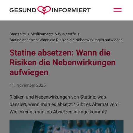
Startseite
Medikamente & Wirkstoffe
Statine absetzen: Wann die Risiken die Nebenwirkungen aufwiegen
Statine absetzen: Wann die
Risiken die Nebenwirkungen
aufwiegen
11. November 2025
Risiken und Nebenwirkungen von Statine: was
passiert, wenn man es absetzt? Gibt es Alternativen?
Wie erkennt man, ob Absetzen infrage kommt?