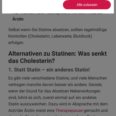
Alle zulassen
junge Patient:innen ohne Vorerkrankungen)
Auf Wunsch nach Rücksprache mit dem Arzt/der
Ärztin
Selbst wenn Sie Statine absetzen, sollten regelmäßige
Kontrollen (Cholesterin, Leberwerte, Blutdruck)
erfolgen.
Alternativen zu Statinen: Was senkt
das Cholesterin?
1. Statt Statin – ein anderes Statin!
Es gibt viele verschiedene Statine, und viele Menschen
vertragen manche davon besser als andere. Gerade,
wenn der Grund für das Absetzen Nebenwirkungen
sind, lohnt es sich, zuerst einmal auf ein anderes
Statin auszuweichen. Dazu wird in Absprache mit dem
Arzt/der Ärztin meist eine
Therapiepause
gemacht und