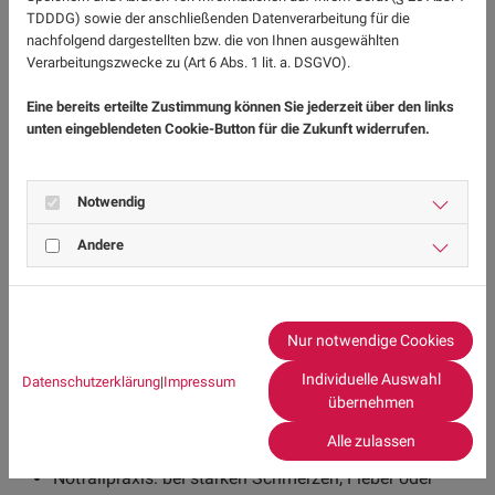
Ansprechpartner?
TDDDG) sowie der anschließenden Datenverarbeitung für die
nachfolgend dargestellten bzw. die von Ihnen ausgewählten
In den meisten Fällen ist die erste Anlaufstelle die
Verarbeitungszwecke zu (Art 6 Abs. 1 lit. a. DSGVO).
Hausärztin oder der Hausarzt. Diese können eine erste
Eine bereits erteilte Zustimmung können Sie jederzeit über den links
Einschätzung vornehmen, eine Urinuntersuchung
unten eingeblendeten Cookie-Button für die Zukunft widerrufen.
durchführen und gegebenenfalls eine Behandlung
einleiten.
Notwendig
Je nach Situation können auch andere
Fachrichtungen relevant sein:
Andere
Urologie: bei wiederkehrenden oder komplizierten
Harnwegsinfekten, insbesondere bei Männern oder
strukturellen Problemen der Harnwege
Nur notwendige Cookies
Gynäkologie: bei Frauen, insbesondere wenn die
Individuelle Auswahl
Datenschutzerklärung
|
Impressum
Beschwerden häufig im Zusammenhang mit
übernehmen
hormonellen Veränderungen oder wiederkehrenden
Alle zulassen
Infektionen stehen
Notfallpraxis: bei starken Schmerzen, Fieber oder