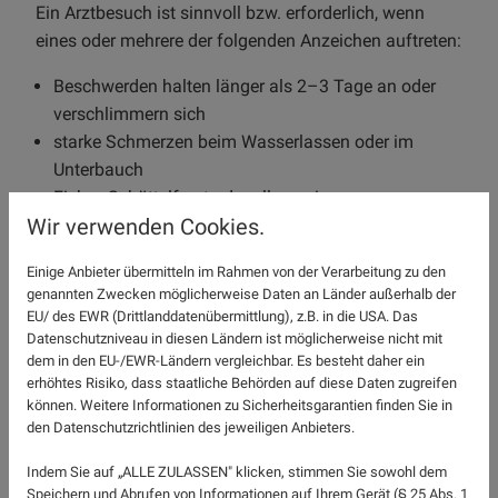
Ein Arztbesuch ist sinnvoll bzw. erforderlich, wenn
eines oder mehrere der folgenden Anzeichen auftreten:
Beschwerden halten länger als 2–3 Tage an oder
verschlimmern sich
starke Schmerzen beim Wasserlassen oder im
Unterbauch
Fieber, Schüttelfrost oder allgemeines
Wir verwenden Cookies.
Krankheitsgefühl
Blut im Urin
Einige Anbieter übermitteln im Rahmen von der Verarbeitung zu den
wiederkehrende Blasenentzündungen in kurzer Zeit
genannten Zwecken möglicherweise Daten an Länder außerhalb der
Schwangerschaft oder bekannte Vorerkrankungen
EU/ des EWR (Drittlanddatenübermittlung), z.B. in die USA. Das
der Harnwege oder Nieren
Datenschutzniveau in diesen Ländern ist möglicherweise nicht mit
dem in den EU-/EWR-Ländern vergleichbar. Es besteht daher ein
In diesen Fällen reicht eine reine Selbstbehandlung in
erhöhtes Risiko, dass staatliche Behörden auf diese Daten zugreifen
können. Weitere Informationen zu Sicherheitsgarantien finden Sie in
der Regel nicht aus, da das Risiko besteht, dass sich
den Datenschutzrichtlinien des jeweiligen Anbieters.
die Infektion ausbreitet oder komplizierter verläuft.
Indem Sie auf „ALLE ZULASSEN" klicken, stimmen Sie sowohl dem
Welcher Arzt ist der richtige
Speichern und Abrufen von Informationen auf Ihrem Gerät (§ 25 Abs. 1