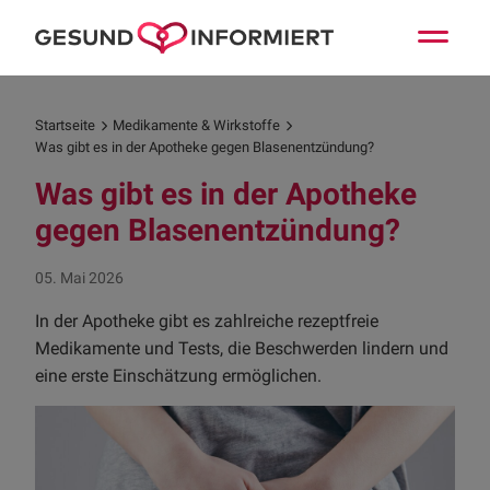
Startseite
Medikamente & Wirkstoffe
Was gibt es in der Apotheke gegen Blasenentzündung?
Was gibt es in der Apotheke
gegen Blasenentzündung?
05. Mai 2026
In der Apotheke gibt es zahlreiche rezeptfreie
Medikamente und Tests, die Beschwerden lindern und
eine erste Einschätzung ermöglichen.