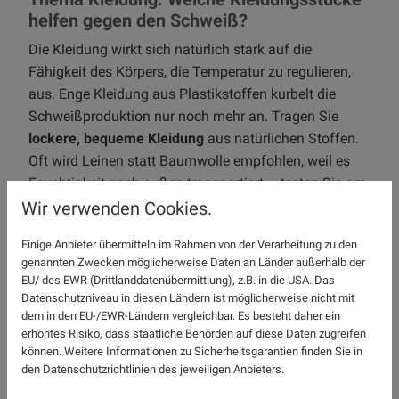
helfen gegen den Schweiß?
Die Kleidung wirkt sich natürlich stark auf die
Fähigkeit des Körpers, die Temperatur zu regulieren,
aus. Enge Kleidung aus Plastikstoffen kurbelt die
Schweißproduktion nur noch mehr an. Tragen Sie
lockere, bequeme Kleidung
aus natürlichen Stoffen.
Oft wird Leinen statt Baumwolle empfohlen, weil es
Feuchtigkeit nach außen transportiert – testen Sie am
besten, was für Sie persönlich gut funktioniert.
Wir verwenden Cookies.
Thema Haut: Unser größtes Organ
Einige Anbieter übermitteln im Rahmen von der Verarbeitung zu den
genannten Zwecken möglicherweise Daten an Länder außerhalb der
Einigen Menschen hilft es, die betroffenen
EU/ des EWR (Drittlanddatenübermittlung), z.B. in die USA. Das
Körperstellen zu rasieren, andere schwören auf das
Datenschutzniveau in diesen Ländern ist möglicherweise nicht mit
Gegenteil. Testen Sie es aus! Es kann hilfreich sein, vor
dem in den EU-/EWR-Ländern vergleichbar. Es besteht daher ein
erhöhtes Risiko, dass staatliche Behörden auf diese Daten zugreifen
allem im Sommer keine zu reichhaltigen, isolierenden
können. Weitere Informationen zu Sicherheitsgarantien finden Sie in
Cremes zu verwenden.
Körperpuder
sind ein
den Datenschutzrichtlinien des jeweiligen Anbieters.
altbewährtes Mittel, um trockener zu bleiben. Wenn Sie