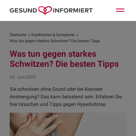
Startseite
Krankheiten & Symptome
Was tun gegen starkes Schwitzen? Die besten Tipps
Was tun gegen starkes
Schwitzen? Die besten Tipps
25. Juni 2025
Sie schwitzen ohne Grund oder bei kleinster
Anstrengung? Das kann belastend sein. Erfahren Sie
hier Ursachen und Tipps gegen Hyperhidrose.