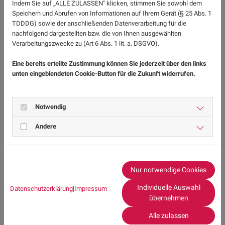
unter Irritationen und anderen Hautproblemen
Indem Sie auf „ALLE ZULASSEN" klicken, stimmen Sie sowohl dem
Speichern und Abrufen von Informationen auf Ihrem Gerät (§ 25 Abs. 1
zusätzlich zu starkem Schwitzen leiden, lohnt sich
TDDDG) sowie der anschließenden Datenverarbeitung für die
vielleicht ein Besuch beim Dermatologen/der
nachfolgend dargestellten bzw. die von Ihnen ausgewählten
Dermatologin.
Verarbeitungszwecke zu (Art 6 Abs. 1 lit. a. DSGVO).
Thema Ernährung: Wie Ihr Lebensstil das
Eine bereits erteilte Zustimmung können Sie jederzeit über den links
Schwitzen beeinflussen kann
unten eingeblendeten Cookie-Button für die Zukunft widerrufen.
Sie können es sich schon denken:
Kaffee, Alkohol und
Nikotin haben eine schweißtreibende Wirkung
.
Notwendig
Ebenso sollten Sie auf sehr scharfe Lebensmittel
(Chili, Ingwer und Co.) verzichten. Übergewicht ist ein
Andere
weiterer wichtiger Faktor, der zu übermäßigem
Schwitzen beitragen kann.
Nur notwendige Cookies
Salbei
ist ein bewährtes Mittel, das die
Schweißproduktion hemmt. Bereiten Sie ihn als Tee zu
Individuelle Auswahl
Datenschutzerklärung
|
Impressum
oder erkundigen Sie sich
in Ihrer Apotheke nach
übernehmen
Salbei-Präparaten
. Wichtig: Wenden Sie Salbei nicht
Alle zulassen
dauerhaft und nicht während der Schwangerschaft an.