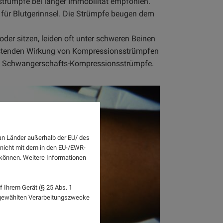
rümpfe bei langer Immobilität empfohlen.
 für Blutgerinnsel. Die Strümpfe beugen dem
der sitzen, leiden oft unter schweren Beinen
astenden Wirkung von Kompressionsstrümpfen
elle Schwangerschafts-Kompressionsstrümpfe.
an Länder außerhalb der EU/ des
 nicht mit dem in den EU-/EWR-
n können. Weitere Informationen
 Ihrem Gerät (§ 25 Abs. 1
sgewählten Verarbeitungszwecke