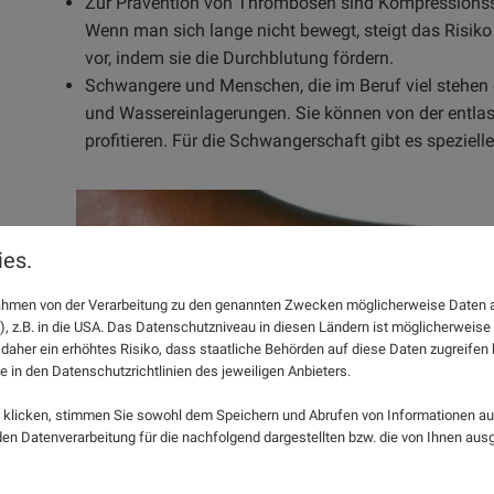
Zur Prävention von Thrombosen sind Kompressionsst
Wenn man sich lange nicht bewegt, steigt das Risiko
vor, indem sie die Durchblutung fördern.
Schwangere und Menschen, die im Beruf viel stehen o
und Wassereinlagerungen. Sie können von der entl
profitieren. Für die Schwangerschaft gibt es spezi
es.
 Rahmen von der Verarbeitung zu den genannten Zwecken möglicherweise Daten 
), z.B. in die USA. Das Datenschutzniveau in diesen Ländern ist möglicherweise
 daher ein erhöhtes Risiko, dass staatliche Behörden auf diese Daten zugreife
e in den Datenschutzrichtlinien des jeweiligen Anbieters.
klicken, stimmen Sie sowohl dem Speichern und Abrufen von Informationen auf
n Datenverarbeitung für die nachfolgend dargestellten bzw. die von Ihnen au