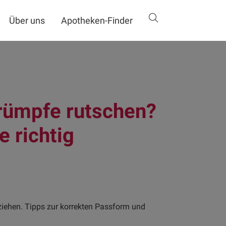
Über uns
Apotheken-Finder
rümpfe rutschen?
e richtig
ziehen. Tipps zur korrekten Passform und